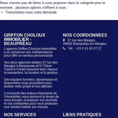
Nous n'avons pas de biens à vous proposer dans la catégorie pour le
moment , plusieurs options s'offrent à vous :
Transmettez-nous votre demande
GRIFFON CHOLOUX
NOS COORDONNÉES
IMMOBILIER -
37 rue des Mauges
BEAUPRÉAU
49600 Beaupréau-en-Mauges
Tél. : +33 2 41 63 27 27
L’agence Griffon-Choloux-Immobilier
a su conserver son indépendance
pour offrir un service personnalisé.
Ses deux agences situées 37 rue des
Mauges à Beaupreau et 57 Place
Travot à Cholet assurent avec rigueur
la transaction, la location et la gestion.
Des équipes formées, dynamiques et
disponibles vous accueillent pour
étudier votre projet et vos attentes.
Conscients des enjeux importants de
l’immobilier, nous prenons le temps de
vous écouter, d’analyser vos souhaits
et vos contraintes pour vous proposer
une solution taillée sur mesure.
NOS SERVICES
LIENS PRATIQUES