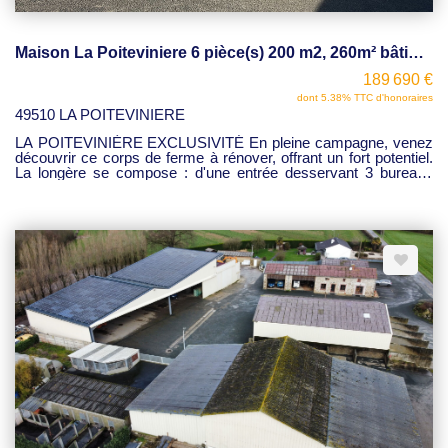
Maison La Poiteviniere 6 pièce(s) 200 m2, 260m² bâtiment, 1000m² terrain
189 690 €
dont 5.38% TTC d'honoraires
49510 LA POITEVINIERE
LA POITEVINIÈRE EXCLUSIVITÉ En pleine campagne, venez
découvrir ce corps de ferme à rénover, offrant un fort potentiel.
La longère se compose : d'une entrée desservant 3 bureaux
pour une surface d'environ 45 m², d'une spacieuse pièce de
réception de 65 m² avec cuisine et cheminée à foyer ouvert, wc
, annexe aménageable, grenier aménageable. Double garage. À
l'extérieur nombreuses dépendances: bâtiment : 260 m², Idéal
pour un projet agricole, artisanal, de stockage ou de
réhabilitation. Prix : 189690 euros FAI