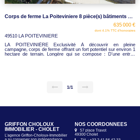
Corps de ferme La Poiteviniere 8 pièce(s) bâtiments de 1100m², maison, bureaux , terrain
635 000 €
dont 4.1% TTC d'honoraires
49510 LA POITEVINIERE
LA POITEVINIÈRE Exclusivité À découvrir en pleine
campagne, corps de ferme offrant un fort potentiel sur environ 1
hectare de terrain. Longère qui se compose : D'une entrée
desservant 3 bureaux (environ 45 m²) d'une grande pièce de
réception de 65 m² avec cuisine et cheminée à foyer ouvert, wc,
Annexe aménageable, Grenier aménageable, Double garage.
Maison de plain-pied d'environ100 m² hab, entrée dans un salon
/ séjour , cuisine AE, 3 chambres, sde,
Lingerie,Terrasse,Garage,Terrain clos. Dépendances agricoles
(environ 1 100 m²) Bâtiment de 650 m² équipé de panneaux
1/1
photovoltaïques (revenu annuel d'environ 14 000 €) Bâtiment de
260 m² , Bâtiment de 200 m² Idéal pour projet agricole, artisanal,
activité de stockage ou réhabilitation.(DPE en cours) Prix :
635000 € FAI
GRIFFON CHOLOUX
NOS COORDONNÉES
IMMOBILIER - CHOLET
57 place Travot
49300 Cholet
L’agence Griffon-Choloux-Immobilier
a su conserver son indépendance