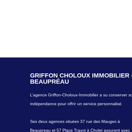
GRIFFON CHOLOUX IMMOBILIER 
GRIFFON CHOLOUX IMMOBILIER 
BEAUPRÉAU
CHOLET
L’agence Griffon-Choloux-Immobilier a su conserver s
L’agence Griffon-Choloux-Immobilier a su conserver s
indépendance pour offrir un service personnalisé.
indépendance pour offrir un service personnalisé.
Ses deux agences situées 37 rue des Mauges à
Ses deux agences situées 37 rue des Mauges à
Beaupreau et 57 Place Travot à Cholet assurent avec
Beaupreau et 57 Place Travot à Cholet assurent avec