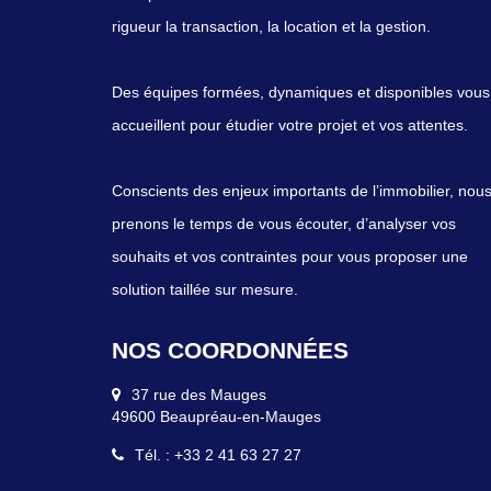
rigueur la transaction, la location et la gestion.
rigueur la transaction, la location et la gestion.
Des équipes formées, dynamiques et disponibles vous
Des équipes formées, dynamiques et disponibles vous
accueillent pour étudier votre projet et vos attentes.
accueillent pour étudier votre projet et vos attentes.
Conscients des enjeux importants de l’immobilier, nou
Conscients des enjeux importants de l’immobilier, nou
prenons le temps de vous écouter, d’analyser vos
prenons le temps de vous écouter, d’analyser vos
souhaits et vos contraintes pour vous proposer une
souhaits et vos contraintes pour vous proposer une
solution taillée sur mesure.
solution taillée sur mesure.
NOS COORDONNÉES
NOS COORDONNÉES
37 rue des Mauges
57 place Travot
49600 Beaupréau-en-Mauges
49300 Cholet
Tél. : +33 2 41 63 27 27
Tél. : +33 2 41 56 42 33