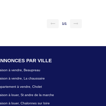
m² . ( dpe en cours ). Prix : 470.000 euros FAI Dont
uéreur
1/1
NNONCES PAR VILLE
aison à vendre, Beaupreau
ison à vendre, La chaussaire
partement à vendre, Cholet
ison à louer, St andre de la marche
ison à louer, Chalonnes sur loire