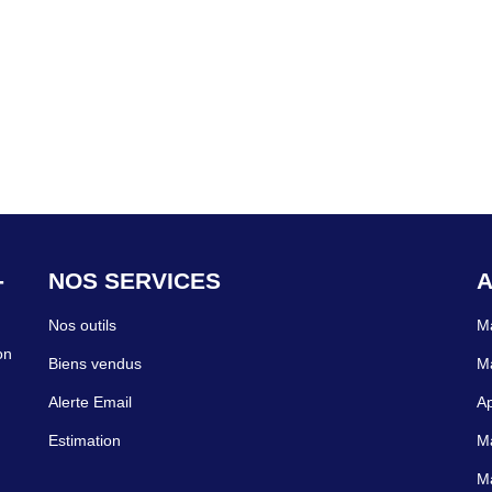
terrain clos sans vis à vis de 588
3,30% d'honoraires charge acq
-
-
NOS SERVICES
A
Nos outils
M
on
on
Biens vendus
Ma
Alerte Email
Ap
Estimation
Ma
Ma