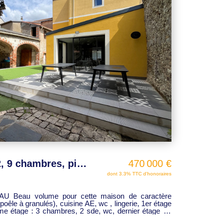
Maison Jallais 300 m2, 9 chambres, piscine , dépendances, terrain
470 000 €
dont 3.3% TTC d'honoraires
Beau volume pour cette maison de caractère
poêle à granulés), cuisine AE, wc , lingerie, 1er étage
e étage : 3 chambres, 2 sde, wc, dernier étage : 2
 piscine couverte et chauffée 4 X 7 dépendances ,