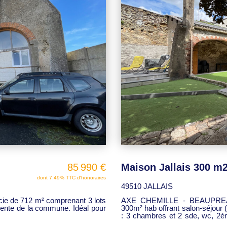
85 990 €
dont 7.49% TTC d'honoraires
49510 JALLAIS
ficie de 712 m² comprenant 3 lots
AXE CHEMILLE - BEAUPREAU 
 cente de la commune. Idéal pour
300m² hab offrant salon-séjour (
: 3 chambres et 2 sde, wc, 2èm
chambres, sde,wc. Terrasses ,