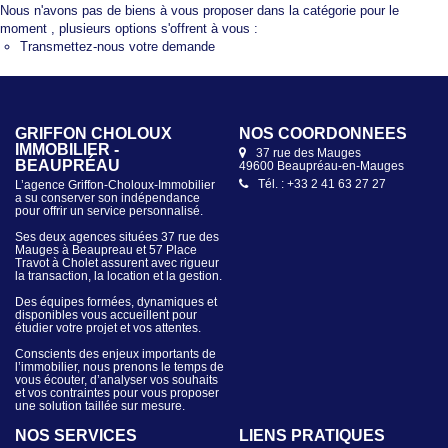
Nous n'avons pas de biens à vous proposer dans la catégorie pour le
moment , plusieurs options s'offrent à vous :
Transmettez-nous votre demande
GRIFFON CHOLOUX
NOS COORDONNÉES
IMMOBILIER -
37 rue des Mauges
BEAUPRÉAU
49600 Beaupréau-en-Mauges
Tél. : +33 2 41 63 27 27
L’agence Griffon-Choloux-Immobilier
a su conserver son indépendance
pour offrir un service personnalisé.
Ses deux agences situées 37 rue des
Mauges à Beaupreau et 57 Place
Travot à Cholet assurent avec rigueur
la transaction, la location et la gestion.
Des équipes formées, dynamiques et
disponibles vous accueillent pour
étudier votre projet et vos attentes.
Conscients des enjeux importants de
l’immobilier, nous prenons le temps de
vous écouter, d’analyser vos souhaits
et vos contraintes pour vous proposer
une solution taillée sur mesure.
NOS SERVICES
LIENS PRATIQUES