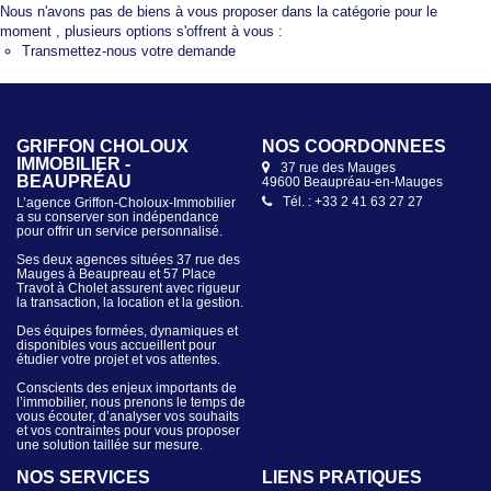
Nous n'avons pas de biens à vous proposer dans la catégorie pour le
moment , plusieurs options s'offrent à vous :
Transmettez-nous votre demande
GRIFFON CHOLOUX
NOS COORDONNÉES
IMMOBILIER -
37 rue des Mauges
BEAUPRÉAU
49600 Beaupréau-en-Mauges
Tél. : +33 2 41 63 27 27
L’agence Griffon-Choloux-Immobilier
a su conserver son indépendance
pour offrir un service personnalisé.
Ses deux agences situées 37 rue des
Mauges à Beaupreau et 57 Place
Travot à Cholet assurent avec rigueur
la transaction, la location et la gestion.
Des équipes formées, dynamiques et
disponibles vous accueillent pour
étudier votre projet et vos attentes.
Conscients des enjeux importants de
l’immobilier, nous prenons le temps de
vous écouter, d’analyser vos souhaits
et vos contraintes pour vous proposer
une solution taillée sur mesure.
NOS SERVICES
LIENS PRATIQUES