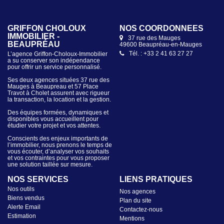
GRIFFON CHOLOUX
NOS COORDONNÉES
IMMOBILIER -
37 rue des Mauges
BEAUPRÉAU
49600 Beaupréau-en-Mauges
Tél. : +33 2 41 63 27 27
L’agence Griffon-Choloux-Immobilier
a su conserver son indépendance
pour offrir un service personnalisé.
Ses deux agences situées 37 rue des
Mauges à Beaupreau et 57 Place
Travot à Cholet assurent avec rigueur
la transaction, la location et la gestion.
Des équipes formées, dynamiques et
disponibles vous accueillent pour
étudier votre projet et vos attentes.
Conscients des enjeux importants de
l’immobilier, nous prenons le temps de
vous écouter, d’analyser vos souhaits
et vos contraintes pour vous proposer
une solution taillée sur mesure.
NOS SERVICES
LIENS PRATIQUES
Nos outils
Nos agences
Biens vendus
Plan du site
Alerte Email
Contactez-nous
Estimation
Mentions