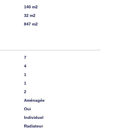
140 m2
32 m2
847 m2
7
4
1
1
2
Aménagée
Oui
Individuel
Radiateur