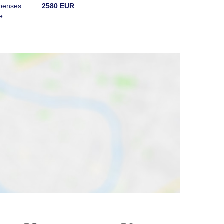
penses
2580 EUR
e