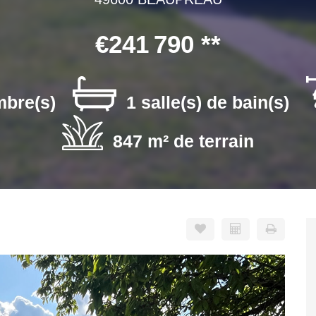
€241 790
**
mbre(s)
1 salle(s) de bain(s)
847 m² de terrain