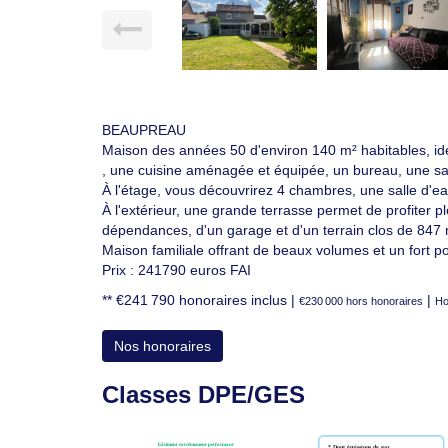
BEAUPREAU
Maison des années 50 d'environ 140 m² habitables, idé
, une cuisine aménagée et équipée, un bureau, une sal
À l'étage, vous découvrirez 4 chambres, une salle d'ea
À l'extérieur, une grande terrasse permet de profiter
dépendances, d'un garage et d'un terrain clos de 847 
Maison familiale offrant de beaux volumes et un fort po
Prix : 241790 euros FAI
** €241 790
honoraires inclus
|
|
€230 000
hors honoraires
Ho
Nos honoraires
Classes DPE/GES