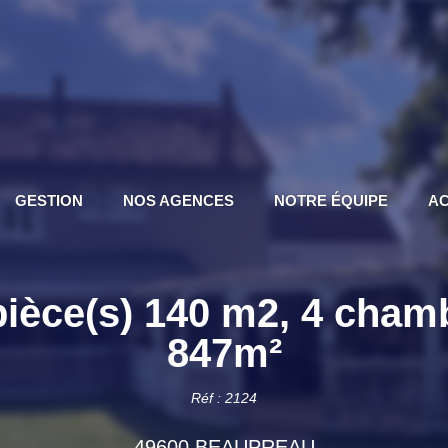
GESTION
NOS AGENCES
NOTRE ÉQUIPE
AC
èce(s) 140 m2, 4 chamb
847m²
Réf : 2124
49600 BEAUPREAU