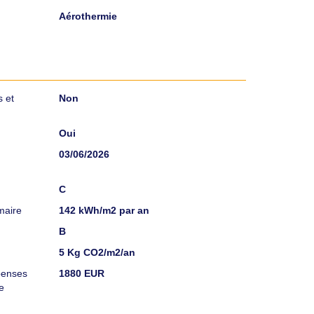
Aérothermie
 et
Non
Oui
03/06/2026
C
maire
142 kWh/m2 par an
B
5 Kg CO2/m2/an
penses
1880 EUR
e