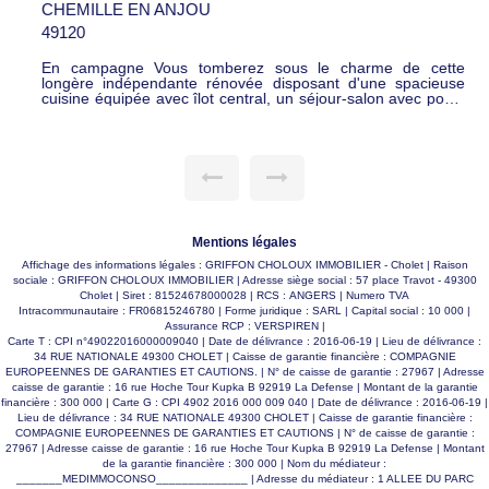
CHEMILLE EN ANJOU
49120
En campagne Vous tomberez sous le charme de cette
longère indépendante rénovée disposant d'une spacieuse
cuisine équipée avec îlot central, un séjour-salon avec poêle
à bois, 1 bureau ou salle de jeux, lingerie et w.c. L'étage se
compose de 3 chambres, d'une belle salle de bain avec salle
de douche et w.c. Longère lumineuse exposée sud, celle-ci
dispose également d'un garage double. En extérieur,
terrasse sur un jardin clos et arboré avec prairie, le tout sur
environ 8 250 m2 de terrain avec puit. VUE DEGAGEE. Le
plus, l'assainissement sera mis en conformité pour la vente.
Belle rénovation COUP DE COEUR !! 309 000 € FAI
Mentions légales
Affichage des informations légales : GRIFFON CHOLOUX IMMOBILIER - Cholet | Raison
sociale : GRIFFON CHOLOUX IMMOBILIER | Adresse siège social : 57 place Travot - 49300
Cholet | Siret : 81524678000028 | RCS : ANGERS | Numero TVA
Intracommunautaire : FR06815246780 | Forme juridique : SARL | Capital social : 10 000 |
Assurance RCP : VERSPIREN |
Carte T : CPI n°49022016000009040 | Date de délivrance : 2016-06-19 | Lieu de délivrance :
34 RUE NATIONALE 49300 CHOLET | Caisse de garantie financière : COMPAGNIE
EUROPEENNES DE GARANTIES ET CAUTIONS. | N° de caisse de garantie : 27967 | Adresse
caisse de garantie : 16 rue Hoche Tour Kupka B 92919 La Defense | Montant de la garantie
financière : 300 000 | Carte G : CPI 4902 2016 000 009 040 | Date de délivrance : 2016-06-19 |
Lieu de délivrance : 34 RUE NATIONALE 49300 CHOLET | Caisse de garantie financière :
COMPAGNIE EUROPEENNES DE GARANTIES ET CAUTIONS | N° de caisse de garantie :
27967 | Adresse caisse de garantie : 16 rue Hoche Tour Kupka B 92919 La Defense | Montant
de la garantie financière : 300 000 | Nom du médiateur :
_______MEDIMMOCONSO______________ | Adresse du médiateur : 1 ALLEE DU PARC