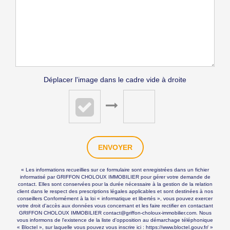
Déplacer l'image dans le cadre vide à droite
ENVOYER
« Les informations recueillies sur ce formulaire sont enregistrées dans un fichier
informatisé par GRIFFON CHOLOUX IMMOBILIER pour gérer votre demande de
contact. Elles sont conservées pour la durée nécessaire à la gestion de la relation
client dans le respect des prescriptions légales applicables et sont destinées à nos
conseillers Conformément à la loi « informatique et libertés », vous pouvez exercer
votre droit d'accès aux données vous concernant et les faire rectifier en contactant
GRIFFON CHOLOUX IMMOBILIER contact@griffon-choloux-immobilier.com. Nous
vous informons de l'existence de la liste d'opposition au démarchage téléphonique
« Bloctel », sur laquelle vous pouvez vous inscrire ici :
https://www.bloctel.gouv.fr/
»