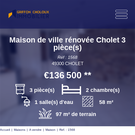
Maison de ville rénovée Cholet 3
pièce(s)
Réf : 1568
49300 CHOLET
€136 500
**
3 pièce(s)
2 chambre(s)
1 salle(s) d'eau
58 m²
97 m² de terrain
Accueil
Maisons
A vendre
Maison
Ref. : 1568