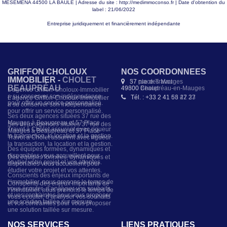
MESEMENA 44500 LA BAULE | Adresse du site :
http://medimmoconso.fr
| Date d'obtention du
label : 21/06/2022
Entreprise juridiquement et financièrement indépendante
GRIFFON CHOLOUX
NOS COORDONNÉES
IMMOBILIER - CHOLET
57 place Travot
49300 Cholet
L’agence Griffon-Choloux-Immobilier
a su conserver son indépendance
Tél. : +33 2 41 56 42 33
pour offrir un service personnalisé.
Ses deux agences situées 37 rue des
Mauges à Beaupreau et 57 Place
Travot à Cholet assurent avec rigueur
la transaction, la location et la gestion.
Des équipes formées, dynamiques et
disponibles vous accueillent pour
étudier votre projet et vos attentes.
Conscients des enjeux importants de
l’immobilier, nous prenons le temps de
vous écouter, d’analyser vos souhaits
et vos contraintes pour vous proposer
une solution taillée sur mesure.
NOS SERVICES
LIENS PRATIQUES