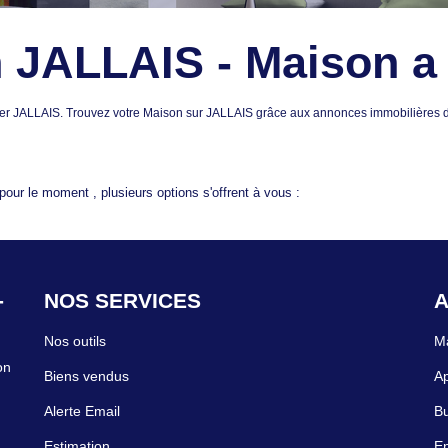
 JALLAIS - Maison a
 louer JALLAIS. Trouvez votre Maison sur JALLAIS grâce aux annonces immobili
our le moment , plusieurs options s'offrent à vous :
-
NOS SERVICES
A
Nos outils
Ma
on
Biens vendus
Ap
Alerte Email
Bu
Estimation
En