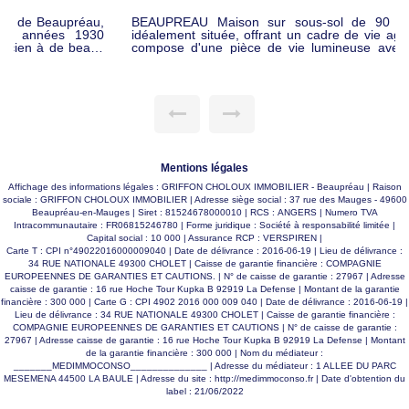
BEAUPREAU Maison sur sous-sol de 90 m² habitables,
idéalement située, offrant un cadre de vie agréable. Elle se
compose d'une pièce de vie lumineuse avec salon-séjour,
d'une cuisine, de 4 chambres, d'une salle de bains , wc. Le
sous-sol total comprend un garage, un atelier/chaufferie ainsi
qu'une lingerie, offrant de nombreux espaces de rangement
et de stockage. À l'extérieur, vous profiterez d'un terrain clos
de 656 m², parfait pour les moments de détente en famille.
Prix : 184690 euros FAI
Mentions légales
Affichage des informations légales : GRIFFON CHOLOUX IMMOBILIER - Beaupréau | Raison
sociale : GRIFFON CHOLOUX IMMOBILIER | Adresse siège social : 37 rue des Mauges - 49600
Beaupréau-en-Mauges | Siret : 81524678000010 | RCS : ANGERS | Numero TVA
Intracommunautaire : FR06815246780 | Forme juridique : Société à responsabilité limitée |
Capital social : 10 000 | Assurance RCP : VERSPIREN |
Carte T : CPI n°49022016000009040 | Date de délivrance : 2016-06-19 | Lieu de délivrance :
34 RUE NATIONALE 49300 CHOLET | Caisse de garantie financière : COMPAGNIE
EUROPEENNES DE GARANTIES ET CAUTIONS. | N° de caisse de garantie : 27967 | Adresse
caisse de garantie : 16 rue Hoche Tour Kupka B 92919 La Defense | Montant de la garantie
financière : 300 000 | Carte G : CPI 4902 2016 000 009 040 | Date de délivrance : 2016-06-19 |
Lieu de délivrance : 34 RUE NATIONALE 49300 CHOLET | Caisse de garantie financière :
COMPAGNIE EUROPEENNES DE GARANTIES ET CAUTIONS | N° de caisse de garantie :
27967 | Adresse caisse de garantie : 16 rue Hoche Tour Kupka B 92919 La Defense | Montant
de la garantie financière : 300 000 | Nom du médiateur :
_______MEDIMMOCONSO______________ | Adresse du médiateur : 1 ALLEE DU PARC
MESEMENA 44500 LA BAULE | Adresse du site :
http://medimmoconso.fr
| Date d'obtention du
label : 21/06/2022