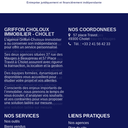
Entreprise juridiquement et financièrement indépendante
GRIFFON CHOLOUX
NOS COORDONNÉES
IMMOBILIER - CHOLET
57 place Travot
49300 Cholet
L’agence Griffon-Choloux-Immobilier
a su conserver son indépendance
Tél. : +33 2 41 56 42 33
pour offrir un service personnalisé.
Ses deux agences situées 37 rue des
Mauges à Beaupreau et 57 Place
Travot à Cholet assurent avec rigueur
la transaction, la location et la gestion.
Des équipes formées, dynamiques et
disponibles vous accueillent pour
étudier votre projet et vos attentes.
Conscients des enjeux importants de
l’immobilier, nous prenons le temps de
vous écouter, d’analyser vos souhaits
et vos contraintes pour vous proposer
une solution taillée sur mesure.
NOS SERVICES
LIENS PRATIQUES
Nos outils
Nos agences
Biens vendus