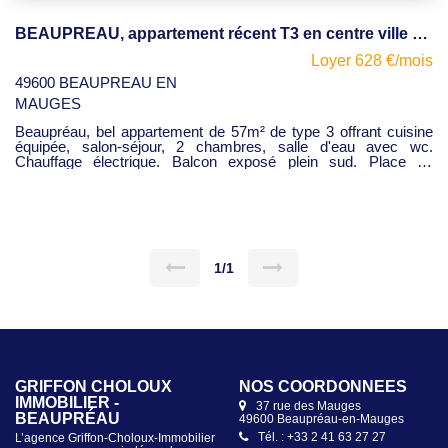
BEAUPREAU, appartement récent T3 en centre ville avec balcon
Loyer 628 €/mois
49600 BEAUPREAU EN
MAUGES
Beaupréau, bel appartement de 57m² de type 3 offrant cuisine
équipée, salon-séjour, 2 chambres, salle d'eau avec wc.
Chauffage électrique. Balcon exposé plein sud. Place de
parking. LIBRE.
1/1
GRIFFON CHOLOUX
NOS COORDONNÉES
IMMOBILIER -
37 rue des Mauges
BEAUPRÉAU
49600 Beaupréau-en-Mauges
Tél. : +33 2 41 63 27 27
L’agence Griffon-Choloux-Immobilier