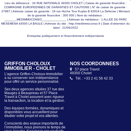
Lieu de délivrance : 34 RUE NATIONALE 49300 CHOLET | Caisse de garantie financière :
COMPAGNIE EUROPEENNES DE GARANTIES ET CAUTIONS | N° de caisse de garantie :
27967 | Adresse caisse de garantie : 16 rue Hoche Tour Kupka B 92919 La Defense | Montant
de la garantie financière : 300 000 | Nom du médiateur :
_______MEDIMMOCONSO______________ | Adresse du médiateur : 1 ALLEE DU PARC
MESEMENA 44500 LA BAULE | Adresse du site :
http://medimmoconso.fr
| Date d'obtention du
label : 21/06/2022
Entreprise juridiquement et financièrement indépendante
GRIFFON CHOLOUX
NOS COORDONNÉES
IMMOBILIER - CHOLET
57 place Travot
49300 Cholet
L’agence Griffon-Choloux-Immobilier
a su conserver son indépendance
Tél. : +33 2 41 56 42 33
pour offrir un service personnalisé.
Ses deux agences situées 37 rue des
Mauges à Beaupreau et 57 Place
Travot à Cholet assurent avec rigueur
la transaction, la location et la gestion.
Des équipes formées, dynamiques et
disponibles vous accueillent pour
étudier votre projet et vos attentes.
Conscients des enjeux importants de
l’immobilier, nous prenons le temps de