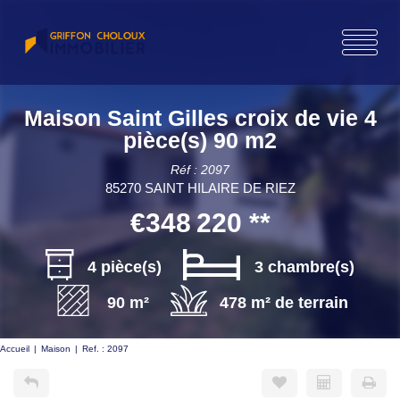
Maison Saint Gilles croix de vie 4
pièce(s) 90 m2
Réf : 2097
85270 SAINT HILAIRE DE RIEZ
€348 220
**
4 pièce(s)
3 chambre(s)
90 m²
478 m² de terrain
Accueil
Maison
Ref. : 2097