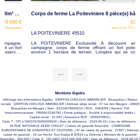
Corps de ferme La Poiteviniere 8 pièce(s) bâtiments de 1100m², maison, bureaux , terrain
635 000 €
dont 4.1% TTC d'honoraires
LA POITEVINIERE 49510
LA POITEVINIÈRE Exclusivité À découvrir en pleine
campagne, corps de ferme offrant un fort potentiel sur
environ 1 hectare de terrain. Longère qui se compose :
D'une entrée desservant 3 bureaux (environ 45 m²) d'une
grande pièce de réception de 65 m² avec cuisine et
cheminée à foyer ouvert, wc, Annexe aménageable, Grenier
aménageable, Double garage. Maison de plain-pied
d'environ100 m² hab, entrée dans un salon / séjour , cuisine
AE, 3 chambres, sde, Lingerie,Terrasse,Garage,Terrain clos.
Dépendances agricoles (environ 1 100 m²) Bâtiment de 650
m² équipé de panneaux photovoltaïques (revenu annuel
d'environ 14 000 €) Bâtiment de 260 m² , Bâtiment de 200
Mentions légales
m² Idéal pour projet agricole, artisanal, activité de stockage
ou réhabilitation.(DPE en cours) Prix : 635000 € FAI
Affichage des informations légales : GRIFFON CHOLOUX IMMOBILIER - Beaupréau | Raison
sociale : GRIFFON CHOLOUX IMMOBILIER | Adresse siège social : 37 rue des Mauges - 49600
Beaupréau-en-Mauges | Siret : 81524678000010 | RCS : ANGERS | Numero TVA
Intracommunautaire : FR06815246780 | Forme juridique : Société à responsabilité limitée |
Capital social : 10 000 | Assurance RCP : VERSPIREN |
Carte T : CPI n°49022016000009040 | Date de délivrance : 2016-06-19 | Lieu de délivrance :
34 RUE NATIONALE 49300 CHOLET | Caisse de garantie financière : COMPAGNIE
EUROPEENNES DE GARANTIES ET CAUTIONS. | N° de caisse de garantie : 27967 | Adresse
caisse de garantie : 16 rue Hoche Tour Kupka B 92919 La Defense | Montant de la garantie
financière : 300 000 | Carte G : CPI 4902 2016 000 009 040 | Date de délivrance : 2016-06-19 |