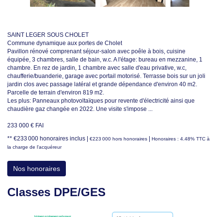
SAINT LEGER SOUS CHOLET
Commune dynamique aux portes de Cholet
Pavillon rénové comprenant séjour-salon avec poêle à bois, cuisine
équipée, 3 chambres, salle de bain, w.c. A l'étage: bureau en mezzanine, 1
chambre. En rez de jardin, 1 chambre avec salle d'eau privative, w.c,
chaufferie/buanderie, garage avec portail motorisé. Terrasse bois sur un joli
jardin clos avec passage latéral et grande dépendance d'environ 40 m2.
Parcelle de terrain d'environ 819 m2.
Les plus: Panneaux photovoltaïques pour revente d'électricité ainsi que
chaudière gaz changée en 2022. Une visite s'impose ...
233 000 € FAI
** €233 000
honoraires inclus
|
|
€223 000
hors honoraires
Honoraires : 4.48% TTC à
la charge de l'acquéreur
Nos honoraires
Classes DPE/GES