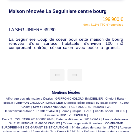
MAISON DE CARACTERE
€
375 190 €
s
dont 4.22% TTC d'honoraires
SAINT ANDRE DE LA
MARCHE 49450
g
2
Exclusivité Saint André de la marche Vous recherchez une
,
demeure pleine de charme, spacieuse et familiale Découvrez
t
cette maison bourgeoise rénovée de 232 m² habitable avec
r
matériaux de qualité en 2023 et peinture en 2025 et
électricité refaite, idéalement située à Saint-André-de-la-
l
Marche. Dès l'entrée, laissez-vous séduire par ses beaux
n
volumes et son authenticité : Hall d'entrée accueillant Salon
t
chaleureux avec cheminée Séjour lumineux grand bureau
Cuisine équipée et aménagée neuve Véranda agréable
ouverte sur le jardin 6 chambres dont une suite parentale
avec salle d'eau privée réparties sur deux étages Salle d'eau
avec WC + WC indépendant À l'extérieur, profitez d'un
Mentions légales
superbe terrain clos et paysagé de 915 m² avec garage
fermé+ dépendance en pierre de 140 m²,cave, atelier, idéal
Affichage des informations légales : GRIFFON CHOLOUX IMMOBILIER - Cholet | Raison
pour les moments en famille, les réceptions ou simplement
sociale : GRIFFON CHOLOUX IMMOBILIER | Adresse siège social : 57 place Travot - 49300
savourer le calme. Une maison rare, alliant cachet, espace et
Cholet | Siret : 81524678000028 | RCS : ANGERS | Numero TVA
confort, parfaite pour une grande famille ou les amoureux
Intracommunautaire : FR06815246780 | Forme juridique : SARL | Capital social : 10 000 |
des belles demeures. Prix : 375 190 € FAI
Assurance RCP : VERSPIREN |
Carte T : CPI n°49022016000009040 | Date de délivrance : 2016-06-19 | Lieu de délivrance :
34 RUE NATIONALE 49300 CHOLET | Caisse de garantie financière : COMPAGNIE
EUROPEENNES DE GARANTIES ET CAUTIONS. | N° de caisse de garantie : 27967 | Adresse
caisse de garantie : 16 rue Hoche Tour Kupka B 92919 La Defense | Montant de la garantie