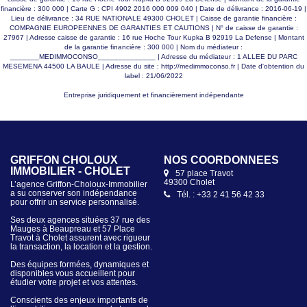
financière : 300 000 | Carte G : CPI 4902 2016 000 009 040 | Date de délivrance : 2016-06-19 |
Lieu de délivrance : 34 RUE NATIONALE 49300 CHOLET | Caisse de garantie financière :
COMPAGNIE EUROPEENNES DE GARANTIES ET CAUTIONS | N° de caisse de garantie :
27967 | Adresse caisse de garantie : 16 rue Hoche Tour Kupka B 92919 La Defense | Montant
de la garantie financière : 300 000 | Nom du médiateur :
_______MEDIMMOCONSO______________ | Adresse du médiateur : 1 ALLEE DU PARC
MESEMENA 44500 LA BAULE | Adresse du site :
http://medimmoconso.fr
| Date d'obtention du
label : 21/06/2022
Entreprise juridiquement et financièrement indépendante
GRIFFON CHOLOUX
NOS COORDONNÉES
IMMOBILIER - CHOLET
57 place Travot
49300 Cholet
L’agence Griffon-Choloux-Immobilier
a su conserver son indépendance
Tél. : +33 2 41 56 42 33
pour offrir un service personnalisé.
Ses deux agences situées 37 rue des
Mauges à Beaupreau et 57 Place
Travot à Cholet assurent avec rigueur
la transaction, la location et la gestion.
Des équipes formées, dynamiques et
disponibles vous accueillent pour
étudier votre projet et vos attentes.
Conscients des enjeux importants de