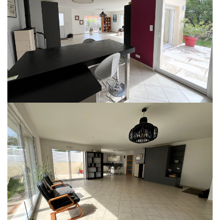
VALLET
Idéalement située à proximité du centre
Beaux volumes pour cette maison familiale offre confort et fonctionnalité :
Rez-de-chaussée : vaste salon-séjour lumineux avec cuisine aménagée et
équipée ouverte, poêle à granulés, 3 chambres, salle de bain avec douche,
wc. Étage : 2 chambres supplémentaires, salle d'eau, wc. Sous-sol : lingerie ,
double garage d'environ 60 m². Vous profiterez d'un terrain clos et paysagé
de 474 m², idéal pour les moments en famille. Logement T2 indépendant
déjà loué (450 €/mois). idéal pour un revenu complémentaire ou un projet
d'investissement.
Prix : 398000 euros FAI
** €398 000
honoraires inclus
|
|
€384 000
hors honoraires
Honoraires : 3.65% TTC à
la charge de l'acquéreur
Nos honoraires