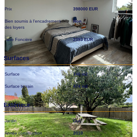
Prix
398000 EUR
Bien soumis à l'encadrement
Non
des loyers
Taxe Foncière
2393 EUR
Surfaces
Surface
146 m2
Surface terrain
474 m2
Extérieur
Jardin
Oui
Année construction
2010