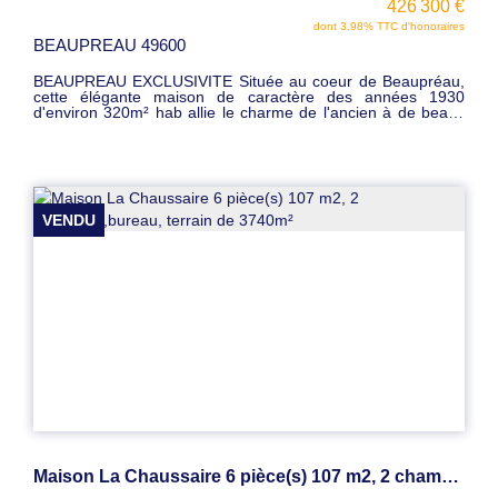
426 300 €
dont 3.98% TTC d'honoraires
BEAUPREAU 49600
BEAUPREAU EXCLUSIVITE Située au coeur de Beaupréau,
cette élégante maison de caractère des années 1930
d'environ 320m² hab allie le charme de l'ancien à de beaux
volumes. Hall d'entrée accueillant, salon-séjour lumineux
avec cheminée, cuisine aménagée et équipée , bureau, wc.
À l'étage : 4 chambres spacieuses, dont une suite parentale
avec salle d'eau, salle de bain avec douche-wc. Sous-sol
total : salle de jeux de 70 m², lingerie, chaufferie, garage
double, Le tout sur un joli terrain clos de 900 m², sans aucun
VENDU
vis-à-vis. Bonus : Un appartement T2 indépendant de 50 m²,
actuellement loué 517 €/mois, constitue un revenu locatif sûr
(locataire en place). Parfait pour un complément de revenu
ou un projet mixte. Prix : 426300 euros FAI
Maison La Chaussaire 6 pièce(s) 107 m2, 2 chambres,bureau, terrain de 3740m²