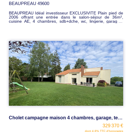
BEAUPREAU 49600
BEAUPREAU Idéal investisseur EXCLUSIVITE Plain pied de
2006 offrant une entrée dans le salon-séjour de 36m²,
cuisine AE, 4 chambres, sdb+dche, wc, lingerie, garage ,
terrasse, terrain clos de 636m² . (locataire en place avec bail
en cours) Prix : 210990 euros FAI
Cholet campagne maison 4 chambres, garage, terrain 2000m²
329 370 €
dont 4.8% TTC d'honoraires