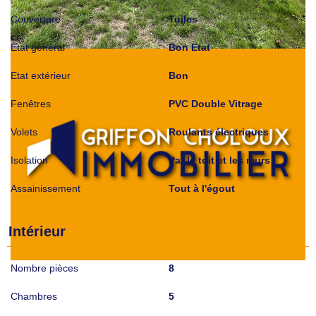
Couverture
Tuiles
Etat général
Bon Etat
Etat extérieur
Bon
Fenêtres
PVC Double Vitrage
Volets
Roulants électriques
Isolation
Par le toit et les murs
Assainissement
Tout à l'égout
Intérieur
Nombre pièces
8
Chambres
5