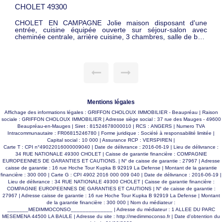
CHOLET 49300
CHOLET EN CAMPAGNE Jolie maison disposant d'une
entrée, cuisine équipée ouverte sur séjour-salon avec
cheminée centrale, arrière cuisine, 3 chambres, salle de bain
avec douche, w.c. L'étage se compose d'un coin bureau en
mezzanine, 1 chambre. Garage avec portail motorisé et une
pièce aménagée. Terrasse sur un magnifique terrain arboré
de 2 000 m2 avec abris de jardin. Cette propriété dispose
d'un espace de stationnement pour 3 véhicules ainsi qu'un
carport. Exposition sud, sans vis à vis. MAISON BIEN
ENTRENUE. AU CALME. BEL EMPLACEMENT. 329 370 €
FAI
Mentions légales
Affichage des informations légales : GRIFFON CHOLOUX IMMOBILIER - Beaupréau | Raison
sociale : GRIFFON CHOLOUX IMMOBILIER | Adresse siège social : 37 rue des Mauges - 49600
Beaupréau-en-Mauges | Siret : 81524678000010 | RCS : ANGERS | Numero TVA
Intracommunautaire : FR06815246780 | Forme juridique : Société à responsabilité limitée |
Capital social : 10 000 | Assurance RCP : VERSPIREN |
Carte T : CPI n°49022016000009040 | Date de délivrance : 2016-06-19 | Lieu de délivrance :
34 RUE NATIONALE 49300 CHOLET | Caisse de garantie financière : COMPAGNIE
EUROPEENNES DE GARANTIES ET CAUTIONS. | N° de caisse de garantie : 27967 | Adresse
caisse de garantie : 16 rue Hoche Tour Kupka B 92919 La Defense | Montant de la garantie
financière : 300 000 | Carte G : CPI 4902 2016 000 009 040 | Date de délivrance : 2016-06-19 |
Lieu de délivrance : 34 RUE NATIONALE 49300 CHOLET | Caisse de garantie financière :
COMPAGNIE EUROPEENNES DE GARANTIES ET CAUTIONS | N° de caisse de garantie :
27967 | Adresse caisse de garantie : 16 rue Hoche Tour Kupka B 92919 La Defense | Montant
de la garantie financière : 300 000 | Nom du médiateur :
_______MEDIMMOCONSO______________ | Adresse du médiateur : 1 ALLEE DU PARC
MESEMENA 44500 LA BAULE | Adresse du site :
http://medimmoconso.fr
| Date d'obtention du