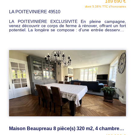
189 690 €
dont 5.38% TTC d'honoraires
LA POITEVINIERE 49510
LA POITEVINIÈRE EXCLUSIVITÉ En pleine campagne,
venez découvrir ce corps de ferme à rénover, offrant un fort
potentiel. La longère se compose : d'une entrée desservant
3 bureaux pour une surface d'environ 45 m², d'une
spacieuse pièce de réception de 65 m² avec cuisine et
cheminée à foyer ouvert, wc , annexe aménageable, grenier
aménageable. Double garage. À l'extérieur nombreuses
dépendances: bâtiment : 260 m², Idéal pour un projet
agricole, artisanal, de stockage ou de réhabilitation. Prix :
189690 euros FAI
Maison Beaupreau 8 pièce(s) 320 m2, 4 chambres, double garage , terrain de 900m²