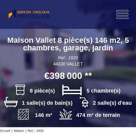
Maison Vallet 8 pièce(s) 146 m2, 5
chambres, garage, jardin
Réf : 1920
44330 VALLET
€398 000
**
8 pièce(s)
5 chambre(s)
1 salle(s) de bain(s)
2 salle(s) d'eau
146 m²
474 m² de terrain
Accueil
Maison
Ref. : 1920