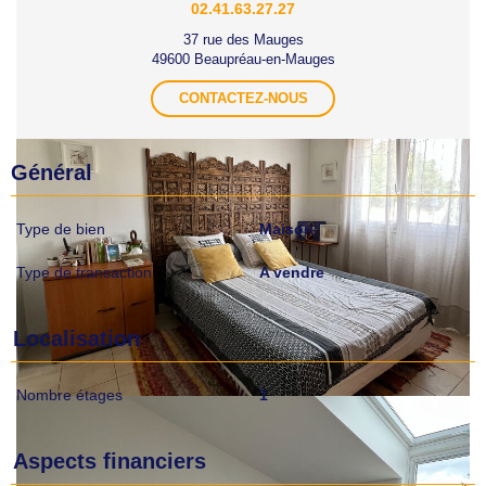
02.41.63.27.27
37 rue des Mauges
49600 Beaupréau-en-Mauges
CONTACTEZ-NOUS
Général
Type de bien
Maison
Type de transaction
A vendre
Localisation
Nombre étages
1
Aspects financiers