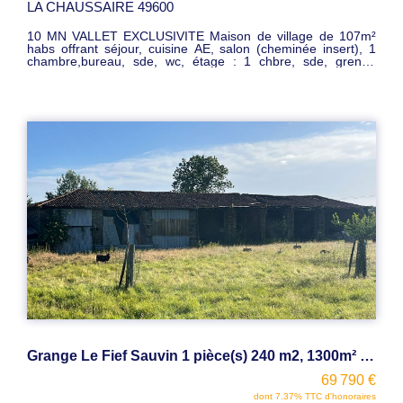
LA CHAUSSAIRE 49600
10 MN VALLET EXCLUSIVITE Maison de village de 107m²
habs offrant séjour, cuisine AE, salon (cheminée insert), 1
chambre,bureau, sde, wc, étage : 1 chbre, sde, grenier
aménagable. Lingerie,chaufferie, garage, 2ème garage ,
dépendances, puit , le tout sur un terrain de 3740m² . Prix :
195590 euros FAI
Grange Le Fief Sauvin 1 pièce(s) 240 m2, 1300m² terrain
69 790 €
dont 7.37% TTC d'honoraires