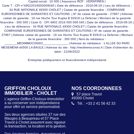
pour stockage. À l'extérieur, le charme se prolonge avec un
Capital social : 10 000 | Assurance RCP : VERSPIREN |
jardin joliment arboré et clos de murs au calme en plein
Carte T : CPI n°49022016000009040 | Date de délivrance : 2016-06-19 | Lieu de délivrance :
centre-ville. Vous y découvrirez une terrasse conviviale, un
34 RUE NATIONALE 49300 CHOLET | Caisse de garantie financière : COMPAGNIE
préau pour profiter des beaux jours à l'abri, ainsi qu'une
EUROPEENNES DE GARANTIES ET CAUTIONS. | N° de caisse de garantie : 27967 | Adresse
piscine hors-sol en bois avec voiles d'ombrage. Idéalement
caisse de garantie : 16 rue Hoche Tour Kupka B 92919 La Defense | Montant de la garantie
située à proximité immédiate des commerces, des écoles et
financière : 300 000 | Carte G : CPI 4902 2016 000 009 040 | Date de délivrance : 2016-06-19 |
à seulement 5 minutes de la gare, cette propriété conjugue
Lieu de délivrance : 34 RUE NATIONALE 49300 CHOLET | Caisse de garantie financière :
parfaitement vie familiale paisible et dynamisme urbain.
COMPAGNIE EUROPEENNES DE GARANTIES ET CAUTIONS | N° de caisse de garantie :
Emplacement n°1 / Belles prestations / Coup de coeur !! Prix
27967 | Adresse caisse de garantie : 16 rue Hoche Tour Kupka B 92919 La Defense | Montant
: 420 000 FAI
de la garantie financière : 300 000 | Nom du médiateur :
_______MEDIMMOCONSO______________ | Adresse du médiateur : 1 ALLEE DU PARC
MESEMENA 44500 LA BAULE | Adresse du site :
http://medimmoconso.fr
| Date d'obtention du
label : 21/06/2022
Entreprise juridiquement et financièrement indépendante
GRIFFON CHOLOUX
NOS COORDONNÉES
IMMOBILIER - CHOLET
57 place Travot
49300 Cholet
L’agence Griffon-Choloux-Immobilier
a su conserver son indépendance
Tél. : +33 2 41 56 42 33
pour offrir un service personnalisé.
Ses deux agences situées 37 rue des
Mauges à Beaupreau et 57 Place
Travot à Cholet assurent avec rigueur
la transaction, la location et la gestion.