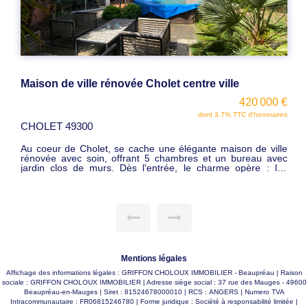
Maison de ville rénovée Cholet centre ville
420 000 €
dont 3.7% TTC d'honoraires
CHOLET 49300
Au coeur de Cholet, se cache une élégante maison de ville
rénovée avec soin, offrant 5 chambres et un bureau avec
jardin clos de murs. Dès l'entrée, le charme opère : les
volumes généreux et la belle hauteur sous plafond apportent
une sensation d'espace et de lumière. Le rez-de-chaussée
s'organise avec une double pièce de réception avec
cheminée, superbe cuisine équipée avec coin repas. Un bel
escalier en bois mène au premier étage, où un palier dessert
un bureau lumineux ainsi qu'une suite parentale d'exception.
Elle se compose d'un dressing, d'une lingerie et d'une salle
de bains complète avec baignoire et douche et un wc
indépendant. Le second étage propose quatre chambres
Mentions légales
supplémentaires et une salle d'eau avec WC, offrant un
espace nuit parfaitement adapté à une grande famille ou à
Affichage des informations légales : GRIFFON CHOLOUX IMMOBILIER - Beaupréau | Raison
l'accueil d'invités, en toute indépendance. La bâtisse dispose
sociale : GRIFFON CHOLOUX IMMOBILIER | Adresse siège social : 37 rue des Mauges - 49600
d'un garage avec portail motorisé avec espace atelier,
Beaupréau-en-Mauges | Siret : 81524678000010 | RCS : ANGERS | Numero TVA
indispensable en centre ville et d'une chaufferie et caves
Intracommunautaire : FR06815246780 | Forme juridique : Société à responsabilité limitée |