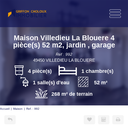
Maison Villedieu La Blouere 4
pièce(s) 52 m2, jardin , garage
Réf : 992
49450 VILLEDIEU LA BLOUERE
4 pièce(s)
1 chambre(s)
1 salle(s) d'eau
52 m²
268 m² de terrain
Accueil
Maison
Ref. : 992