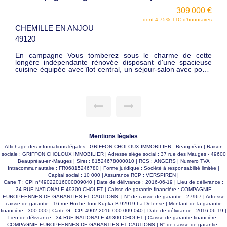
309 000 €
dont 4.75% TTC d'honoraires
CHEMILLE EN ANJOU
49120
En campagne Vous tomberez sous le charme de cette
longère indépendante rénovée disposant d'une spacieuse
cuisine équipée avec îlot central, un séjour-salon avec poêle
à bois, 1 bureau ou salle de jeux, lingerie et w.c. L'étage se
compose de 3 chambres, d'une belle salle de bain avec salle
de douche et w.c. Longère lumineuse exposée sud, celle-ci
dispose également d'un garage double. En extérieur,
terrasse sur un jardin clos et arboré avec prairie, le tout sur
environ 8 250 m2 de terrain avec puit. VUE DEGAGEE. Le
plus, l'assainissement sera mis en conformité pour la vente.
Belle rénovation COUP DE COEUR !! 309 000 € FAI
Mentions légales
Affichage des informations légales : GRIFFON CHOLOUX IMMOBILIER - Beaupréau | Raison
sociale : GRIFFON CHOLOUX IMMOBILIER | Adresse siège social : 37 rue des Mauges - 49600
Beaupréau-en-Mauges | Siret : 81524678000010 | RCS : ANGERS | Numero TVA
Intracommunautaire : FR06815246780 | Forme juridique : Société à responsabilité limitée |
Capital social : 10 000 | Assurance RCP : VERSPIREN |
Carte T : CPI n°49022016000009040 | Date de délivrance : 2016-06-19 | Lieu de délivrance :
34 RUE NATIONALE 49300 CHOLET | Caisse de garantie financière : COMPAGNIE
EUROPEENNES DE GARANTIES ET CAUTIONS. | N° de caisse de garantie : 27967 | Adresse
caisse de garantie : 16 rue Hoche Tour Kupka B 92919 La Defense | Montant de la garantie
financière : 300 000 | Carte G : CPI 4902 2016 000 009 040 | Date de délivrance : 2016-06-19 |
Lieu de délivrance : 34 RUE NATIONALE 49300 CHOLET | Caisse de garantie financière :
COMPAGNIE EUROPEENNES DE GARANTIES ET CAUTIONS | N° de caisse de garantie :