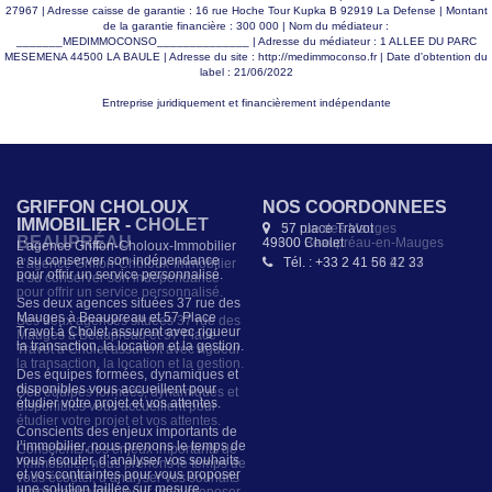
27967 | Adresse caisse de garantie : 16 rue Hoche Tour Kupka B 92919 La Defense | Montant
de la garantie financière : 300 000 | Nom du médiateur :
_______MEDIMMOCONSO______________ | Adresse du médiateur : 1 ALLEE DU PARC
MESEMENA 44500 LA BAULE | Adresse du site :
http://medimmoconso.fr
| Date d'obtention du
label : 21/06/2022
Entreprise juridiquement et financièrement indépendante
GRIFFON CHOLOUX
NOS COORDONNÉES
IMMOBILIER - CHOLET
57 place Travot
49300 Cholet
L’agence Griffon-Choloux-Immobilier
a su conserver son indépendance
Tél. : +33 2 41 56 42 33
pour offrir un service personnalisé.
Ses deux agences situées 37 rue des
Mauges à Beaupreau et 57 Place
Travot à Cholet assurent avec rigueur
la transaction, la location et la gestion.
Des équipes formées, dynamiques et
disponibles vous accueillent pour
étudier votre projet et vos attentes.
Conscients des enjeux importants de
l’immobilier, nous prenons le temps de
vous écouter, d’analyser vos souhaits
et vos contraintes pour vous proposer
une solution taillée sur mesure.