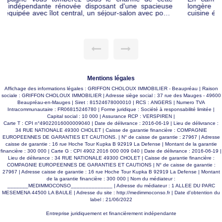
longère indépendante rénovée disposant d'une spacieuse
cuisine équipée avec îlot central, un séjour-salon avec poêle
à bois, 1 bureau ou salle de jeux, lingerie et w.c. L'étage se
compose de 3 chambres, d'une belle salle de bain avec salle
de douche et w.c. Longère lumineuse exposée sud, celle-ci
dispose également d'un garage double. En extérieur,
terrasse sur un jardin clos et arboré avec prairie, le tout sur
environ 8 250 m2 de terrain avec puit. VUE DEGAGEE. Le
plus, l'assainissement sera mis en conformité pour la vente.
Belle rénovation COUP DE COEUR !! 309 000 € FAI
Mentions légales
Affichage des informations légales : GRIFFON CHOLOUX IMMOBILIER - Beaupréau | Raison
sociale : GRIFFON CHOLOUX IMMOBILIER | Adresse siège social : 37 rue des Mauges - 49600
Beaupréau-en-Mauges | Siret : 81524678000010 | RCS : ANGERS | Numero TVA
Intracommunautaire : FR06815246780 | Forme juridique : Société à responsabilité limitée |
Capital social : 10 000 | Assurance RCP : VERSPIREN |
Carte T : CPI n°49022016000009040 | Date de délivrance : 2016-06-19 | Lieu de délivrance :
34 RUE NATIONALE 49300 CHOLET | Caisse de garantie financière : COMPAGNIE
EUROPEENNES DE GARANTIES ET CAUTIONS. | N° de caisse de garantie : 27967 | Adresse
caisse de garantie : 16 rue Hoche Tour Kupka B 92919 La Defense | Montant de la garantie
financière : 300 000 | Carte G : CPI 4902 2016 000 009 040 | Date de délivrance : 2016-06-19 |
Lieu de délivrance : 34 RUE NATIONALE 49300 CHOLET | Caisse de garantie financière :
COMPAGNIE EUROPEENNES DE GARANTIES ET CAUTIONS | N° de caisse de garantie :
27967 | Adresse caisse de garantie : 16 rue Hoche Tour Kupka B 92919 La Defense | Montant
de la garantie financière : 300 000 | Nom du médiateur :
_______MEDIMMOCONSO______________ | Adresse du médiateur : 1 ALLEE DU PARC
MESEMENA 44500 LA BAULE | Adresse du site :
http://medimmoconso.fr
| Date d'obtention du
label : 21/06/2022
Entreprise juridiquement et financièrement indépendante