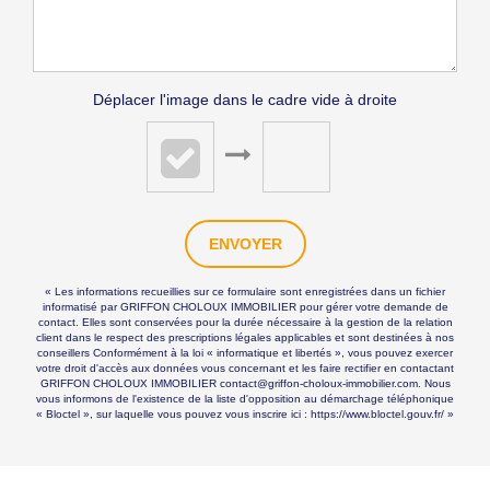
Déplacer l'image dans le cadre vide à droite
ENVOYER
« Les informations recueillies sur ce formulaire sont enregistrées dans un fichier
informatisé par GRIFFON CHOLOUX IMMOBILIER pour gérer votre demande de
contact. Elles sont conservées pour la durée nécessaire à la gestion de la relation
client dans le respect des prescriptions légales applicables et sont destinées à nos
conseillers Conformément à la loi « informatique et libertés », vous pouvez exercer
votre droit d'accès aux données vous concernant et les faire rectifier en contactant
GRIFFON CHOLOUX IMMOBILIER contact@griffon-choloux-immobilier.com. Nous
vous informons de l'existence de la liste d'opposition au démarchage téléphonique
« Bloctel », sur laquelle vous pouvez vous inscrire ici :
https://www.bloctel.gouv.fr/
»