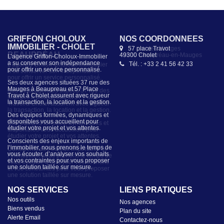
GRIFFON CHOLOUX
NOS COORDONNÉES
IMMOBILIER - CHOLET
57 place Travot
49300 Cholet
L’agence Griffon-Choloux-Immobilier
a su conserver son indépendance
Tél. : +33 2 41 56 42 33
pour offrir un service personnalisé.
Ses deux agences situées 37 rue des
Mauges à Beaupreau et 57 Place
Travot à Cholet assurent avec rigueur
la transaction, la location et la gestion.
Des équipes formées, dynamiques et
disponibles vous accueillent pour
étudier votre projet et vos attentes.
Conscients des enjeux importants de
l’immobilier, nous prenons le temps de
vous écouter, d’analyser vos souhaits
et vos contraintes pour vous proposer
une solution taillée sur mesure.
NOS SERVICES
LIENS PRATIQUES
Nos outils
Nos agences
Biens vendus
Plan du site
Alerte Email
Contactez-nous