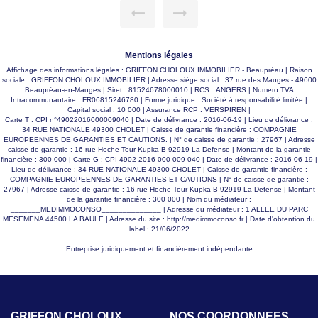
Mentions légales
Affichage des informations légales : GRIFFON CHOLOUX IMMOBILIER - Beaupréau | Raison
sociale : GRIFFON CHOLOUX IMMOBILIER | Adresse siège social : 37 rue des Mauges - 49600
Beaupréau-en-Mauges | Siret : 81524678000010 | RCS : ANGERS | Numero TVA
Intracommunautaire : FR06815246780 | Forme juridique : Société à responsabilité limitée |
Capital social : 10 000 | Assurance RCP : VERSPIREN |
Carte T : CPI n°49022016000009040 | Date de délivrance : 2016-06-19 | Lieu de délivrance :
34 RUE NATIONALE 49300 CHOLET | Caisse de garantie financière : COMPAGNIE
EUROPEENNES DE GARANTIES ET CAUTIONS. | N° de caisse de garantie : 27967 | Adresse
caisse de garantie : 16 rue Hoche Tour Kupka B 92919 La Defense | Montant de la garantie
financière : 300 000 | Carte G : CPI 4902 2016 000 009 040 | Date de délivrance : 2016-06-19 |
Lieu de délivrance : 34 RUE NATIONALE 49300 CHOLET | Caisse de garantie financière :
COMPAGNIE EUROPEENNES DE GARANTIES ET CAUTIONS | N° de caisse de garantie :
27967 | Adresse caisse de garantie : 16 rue Hoche Tour Kupka B 92919 La Defense | Montant
de la garantie financière : 300 000 | Nom du médiateur :
_______MEDIMMOCONSO______________ | Adresse du médiateur : 1 ALLEE DU PARC
MESEMENA 44500 LA BAULE | Adresse du site :
http://medimmoconso.fr
| Date d'obtention du
label : 21/06/2022
Entreprise juridiquement et financièrement indépendante
GRIFFON CHOLOUX
NOS COORDONNÉES