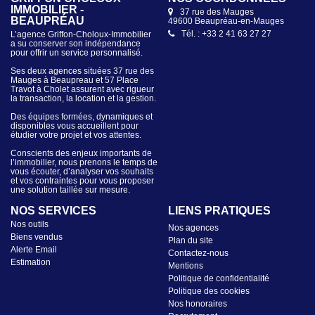
IMMOBILIER - CHOLET
57 place Travot
49300 Cholet
L’agence Griffon-Choloux-Immobilier
a su conserver son indépendance
Tél. : +33 2 41 56 42 33
pour offrir un service personnalisé.
Ses deux agences situées 37 rue des
Mauges à Beaupreau et 57 Place
Travot à Cholet assurent avec rigueur
la transaction, la location et la gestion.
Des équipes formées, dynamiques et
disponibles vous accueillent pour
étudier votre projet et vos attentes.
Conscients des enjeux importants de
l’immobilier, nous prenons le temps de
vous écouter, d’analyser vos souhaits
et vos contraintes pour vous proposer
une solution taillée sur mesure.
NOS SERVICES
LIENS PRATIQUES
Nos outils
Nos agences
Biens vendus
Plan du site
Alerte Email
Contactez-nous
Estimation
Mentions
Politique de confidentialité
Politique des cookies
Nos honoraires