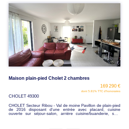
Maison de ville rénovée Cholet 3 pièce(s)
136 500 €
dont 5.81% TTC d'honoraires
CHOLET 49300
CHOLET EXCLUSIVITE Maison de ville rénovée comprenant
salon, cuisine équipée, arrière cuisine, 2 chambres, 1
bureau, salle d'eau+wc. Terrasse sur le coté avec
dépendance. Vendu avec locataires en place. Loyer 651 €
Charges comprises. QUARTIER CALME. 136 500 € FAI